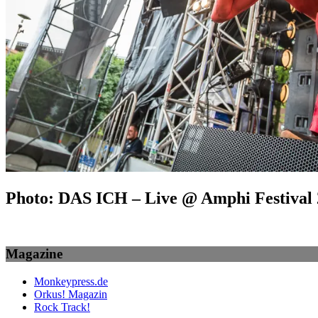
Photo: DAS ICH – Live @ Amphi Festival 2
Magazine
Monkeypress.de
Orkus! Magazin
Rock Track!