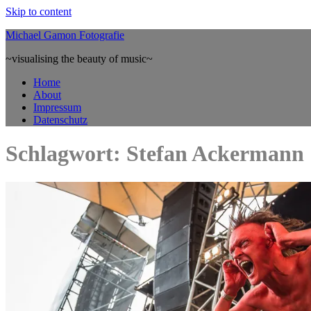
Skip to content
Michael Gamon Fotografie
~visualising the beauty of music~
Home
About
Impressum
Datenschutz
Schlagwort: Stefan Ackermann